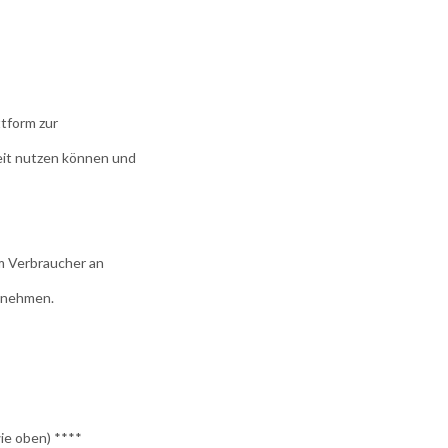
ttform zur
keit nutzen können und
em Verbraucher an
zunehmen.
wie oben) ****