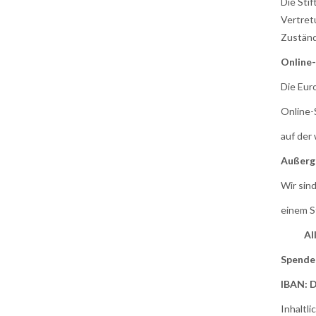
Die Sti
Vertret
Zuständ
Online-
Die Eur
Online-
auf der
Außerge
Wir sind
einem S
Alle S
Spend
IBAN: 
Inhaltl