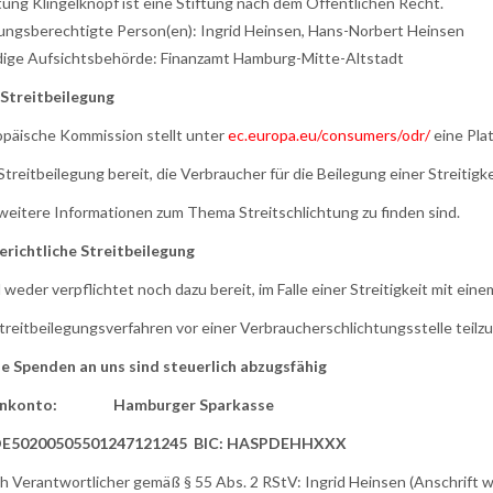
ftung Klingelknopf ist eine Stiftung nach dem Öffentlichen Recht.
ungsberechtigte Person(en): Ingrid Heinsen, Hans-Norbert Heinsen
ige Aufsichtsbehörde: Finanzamt Hamburg-Mitte-Altstadt
Streitbeilegung
opäische Kommission stellt unter
ec.europa.eu/consumers/odr/
eine Pla
Streitbeilegung bereit, die Verbraucher für die Beilegung einer Streitig
 weitere Informationen zum Thema Streitschlichtung zu finden sind.
richtliche Streitbeilegung
 weder verpflichtet noch dazu bereit, im Falle einer Streitigkeit mit ein
treitbeilegungsverfahren vor einer Verbraucherschlichtungsstelle teil
penden an uns sind steuerlich abzugsfähig
enkonto: Hamburger Sparkasse
DE50200505501247121245 BIC: HASPDEHHXXX
ich Verantwortlicher gemäß § 55 Abs. 2 RStV: Ingrid Heinsen (Anschrift 