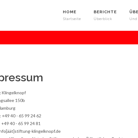
HOME
BERICHTE
ÜB
Startseite
Überblick
Und
pressum
g Klingelknopf
ngsallee 150b
Hamburg
: +49 40 - 65 99 24 62
: +49 40 - 65 99 24 81
info[äät]stiftung-klingelknopf.de