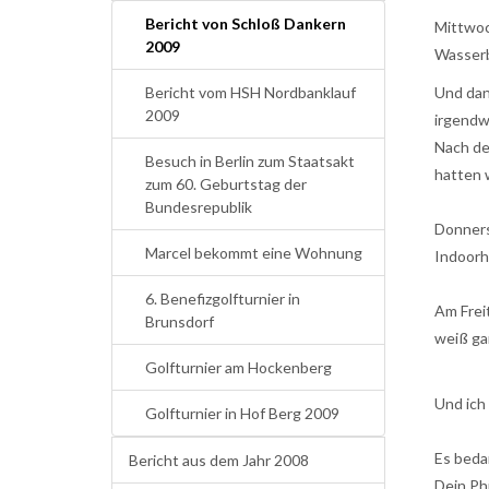
Bericht von Schloß Dankern
Mittwoc
2009
Wasserb
Bericht vom HSH Nordbanklauf
Und dan
2009
irgendw
Nach de
Besuch in Berlin zum Staatsakt
hatten 
zum 60. Geburtstag der
Bundesrepublik
Donners
Marcel bekommt eine Wohnung
Indoorh
6. Benefizgolfturnier in
Am Frei
Brunsdorf
weiß ga
Golfturnier am Hockenberg
Und ich
Golfturnier in Hof Berg 2009
Es bedan
Bericht aus dem Jahr 2008
Dein Phi